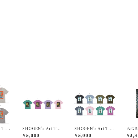
 T-sh
SHOGEN’s Art T-sh
SHOGEN’s Art T-sh
ちは
t in N
irts [Live Paint in Sh
irts [Live Paint in Mi
¥5,000
¥5,000
¥3,3
izuoka2025]
yazaki2025]