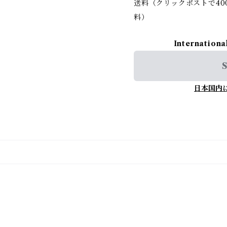
送料（クリックポストで400
料）
Internationa
S
日本国内