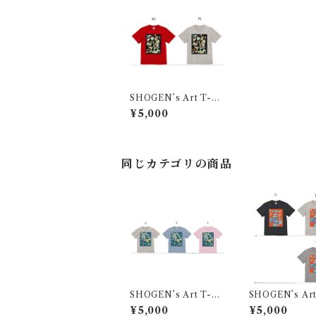
SHOGEN’s Art T-sh
irts [Live Paint at Oa
¥5,000
sis Kanagawa2024]
同じカテゴリの商品
SHOGEN’s Art T-sh
SHOGEN’s Art
irts [Live Paint in Sa
irts [Live Pain
¥5,000
¥5,000
ga2025]
agano2025]