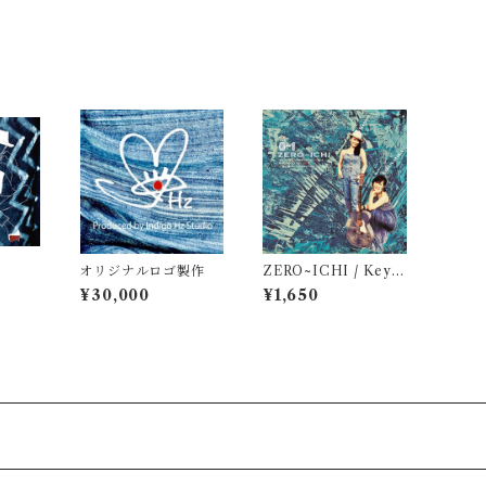
オリジナルロゴ製作
ZERO~ICHI / Keyc
o, CHAN-MIKA (c
¥30,000
¥1,650
d)