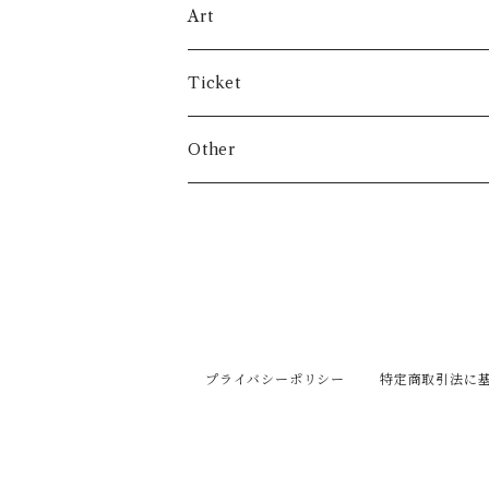
cd
Art
vinyl
Keyco’s art
Ticket
data
Mayca’s art
Lesson
Other
Clothes
プライバシーポリシー
特定商取引法に