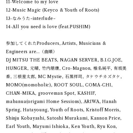
11-Welcome to my love
12-Music Magic (Keyco & Youth of Roots)
13-なみうた~interlude~
14-All you need is love (feat.PUSHIM)
参加してくれたProducers, Artists, Musicians &
Engineers are...（曲順）
DJ MITSU THE BEATS, NAGAN SERVER, B.I.G.JOE,
HUNGER, 元晴, 竹内朋康, Cro-Magnon, 椎名純平, 有坂美
香, 三根星太郎, MC Mystie, 石黒祥司, タケウチカズタケ,
MOMO(momoholic), ROOT SOUL, COMA-CHI,
CHAN-MIKA, grooveman Spot, KASHIF,
mabanua(origami Home Sessions), ARIWA, Hanah
Spring, Hatayoung, Youth of Roots, Kristoff Morris,
Shinju Kobayashi, Satoshi Murakami, Kannon Price,
Earl Youth, Mayumi Ishioka, Ken Youth, Ryu Kon,