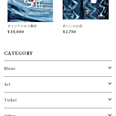
オリジナルロゴ製作
あいいろ(cd)
¥30,000
¥2,750
CATEGORY
Music
cd
Art
vinyl
Keyco’s art
Ticket
data
Mayca’s art
Lesson