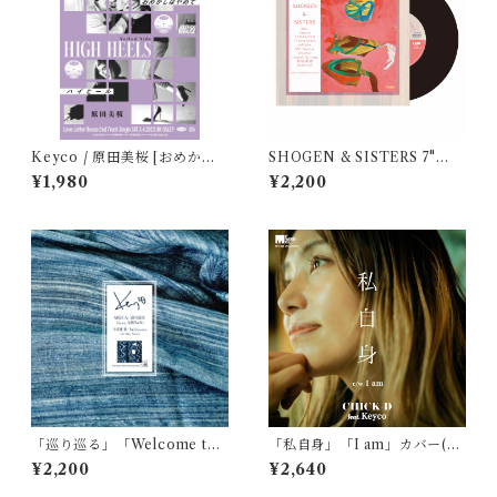
Keyco / 原田美桜 [おめかし
SHOGEN & SISTERS 7"
はやめて / ハイヒール] (7inch
「サーモンピンク／アヤハワ
¥1,980
¥2,200
vinyl)
」(7inch vinyl)
「巡り巡る」「Welcome to
「私自身」「I am」カバー(7i
my love」(7inch vinyl) spec
nch vinyl)
¥2,200
¥2,640
ial edition