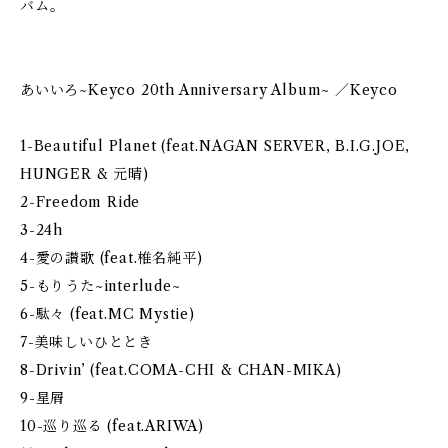
バム。
あいいろ~Keyco 20th Anniversary Album~ ／Keyco
1-Beautiful Planet (feat.NAGAN SERVER, B.I.G.JOE,
HUNGER & 元晴)
2-Freedom Ride
3-24h
4-愛の讃歌 (feat.椎名純平)
5-もりうた~interlude~
6-駄々 (feat.MC Mystie)
7-美味しいひととき
8-Drivin’ (feat.COMA-CHI & CHAN-MIKA)
9-星屑
10-巡り巡る (feat.ARIWA)