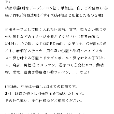
す。
納品形態(画像データ)／ベタ塗り単色(黒、白、ご希望色)／拡
張子PNG(背景透明)／サイズ(A4相当と圧縮したもの２種)
※モチーフとして取り入れたい図柄、文字、柔らかい感じや
強い感じなどのイメージを教えてください（参考画像は
①I.Hz、心の眼、女性②CBDcafe、女子ウケ、Cが龍xスポ
イト、麻柄③ステッカー用色違い④龍と沖縄〜ハイビスカ
ス〜夢を叶える⑤龍とドラゴンボール〜夢を叶える⑥DJネー
ム、鳥居、男性 ⑦カメレオン、巻きつく⑧会社ロゴ、動植
物、恐竜、落書き⑨色違い⑩ワッペン、、、など）
(※1)尚、料金は手直し2回までの価格です。
3回目以降の修正は別途料金を頂戴いたします。
その他色違い、多色仕様などご相談ください。