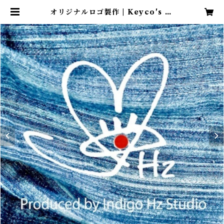
オリジナルロゴ製作 | Keyco's St
ore