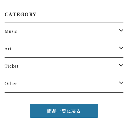
CATEGORY
Music
cd
Art
vinyl
Keyco’s art
Ticket
data
Mayca’s art
Lesson
Other
Clothes
商品一覧に戻る