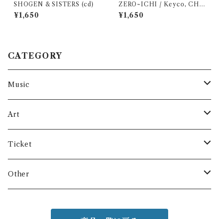
SHOGEN & SISTERS (cd)
ZERO~ICHI / Keyco, CHA
N-MIKA (cd)
¥1,650
¥1,650
CATEGORY
Music
cd
Art
vinyl
Keyco’s art
Ticket
data
Mayca’s art
Lesson
Other
Clothes