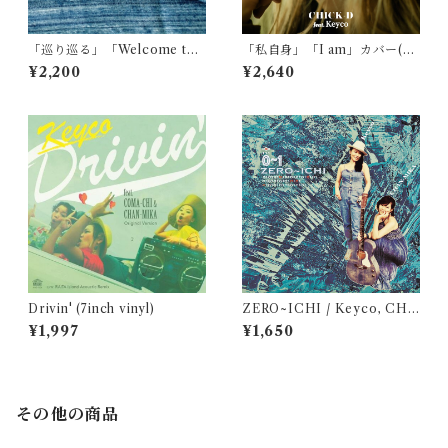
「巡り巡る」「Welcome to
「私自身」「I am」カバー(7i
my love」(7inch vinyl) spec
nch vinyl)
¥2,200
¥2,640
ial edition
Drivin' (7inch vinyl)
ZERO~ICHI / Keyco, CHA
N-MIKA (cd)
¥1,997
¥1,650
その他の商品