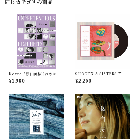
同じカテゴリの商品
Keyco / 原田美桜 [おめかし
SHOGEN & SISTERS 7"
はやめて / ハイヒール] (7inch
「サーモンピンク／アヤハワ
¥1,980
¥2,200
vinyl)
」(7inch vinyl)