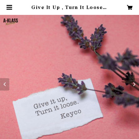
Give It Up , Turn It Looseカ
バー(7inch vinyl) | Keyco's St
ore