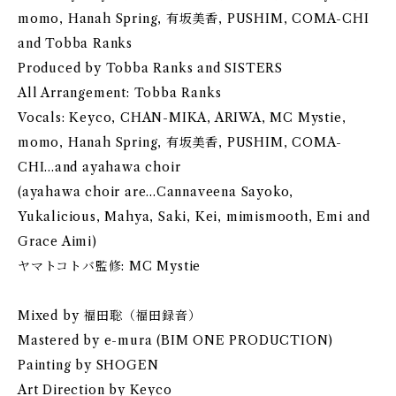
momo, Hanah Spring, 有坂美香, PUSHIM, COMA-CHI
and Tobba Ranks
Produced by Tobba Ranks and SISTERS
All Arrangement: Tobba Ranks
Vocals: Keyco, CHAN-MIKA, ARIWA, MC Mystie,
momo, Hanah Spring, 有坂美香, PUSHIM, COMA-
CHI...and ayahawa choir
(ayahawa choir are...Cannaveena Sayoko,
Yukalicious, Mahya, Saki, Kei, mimismooth, Emi and
Grace Aimi)
ヤマトコトバ監修: MC Mystie
Mixed by 福田聡（福田録音）
Mastered by e-mura (BIM ONE PRODUCTION)
Painting by SHOGEN
Art Direction by Keyco