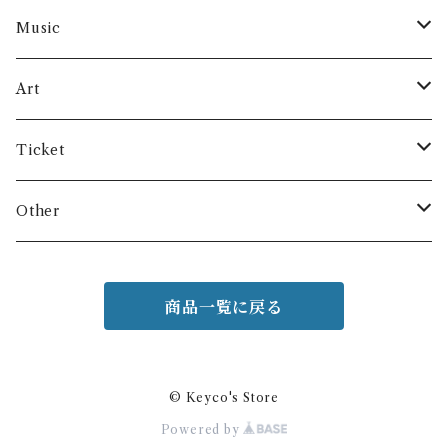
Music
cd
Art
vinyl
Keyco’s art
Ticket
data
Mayca’s art
Lesson
Other
Clothes
商品一覧に戻る
© Keyco's Store
Powered by