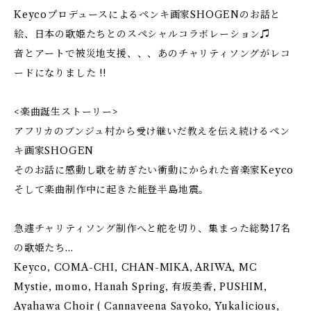
Keycoプロデュースによるペンキ画家SHOGENのお話と
絵、日本の歌姫たちとのスペシャルコラボレーション♫
音とアートで被災地支援、、、あのチャリティソングがレコ
ードになりました !!
<楽曲誕生ストーリー>
アフリカのブンジュ村から受け継いだ教えを伝え続けるペン
キ画家SHOGEN
そのお話に感動し歌を紡ぎたい衝動にかられた音楽家Keyco
そして楽曲制作中に起きた能登半島地震。
急遽チャリティソング制作へと舵を切り、集まった総勢17名
の歌姫たち...
Keyco, COMA-CHI, CHAN-MIKA, ARIWA, MC
Mystie, momo, Hanah Spring, 有坂美香, PUSHIM,
Ayahawa Choir ( Cannaveena Sayoko, Yukalicious,