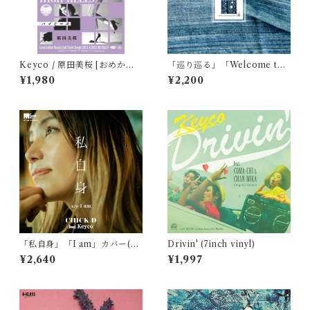
Keyco / 原田美桜 [おめかし
「巡り巡る」「Welcome to
はやめて / ハイヒール] (7inch
my love」(7inch vinyl) spec
¥1,980
¥2,200
vinyl)
ial edition
「私自身」「I am」カバー(7i
Drivin' (7inch vinyl)
nch vinyl)
¥2,640
¥1,997