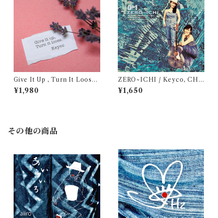
Give It Up , Turn It Loose
ZERO~ICHI / Keyco, CHA
カバー(7inch vinyl)
N-MIKA (cd)
¥1,980
¥1,650
その他の商品